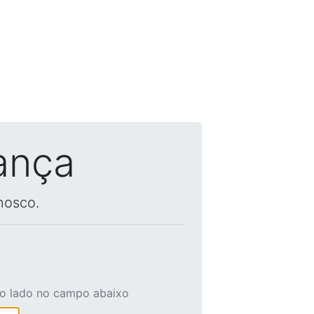
ança
nosco.
ao lado no campo abaixo