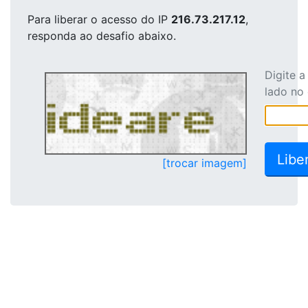
Para liberar o acesso
do IP
216.73.217.12
,
responda ao desafio abaixo.
Digite 
lado no
[trocar imagem]