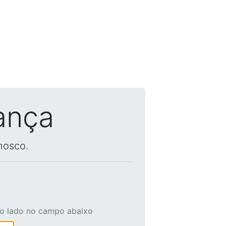
ança
nosco.
ao lado no campo abaixo